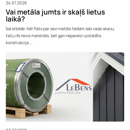
24.07.2026
Vai metāla jumts ir skaļš lietus
laikā?
Īsā atbilde: Nē! Pats par sevi metāls tiešām labi vada skaņu,
taču rīb nevis materiāls, bet gan nepareizi uzstādīta
konstrukcija.…