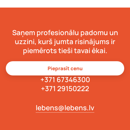
Saņem profesionālu padomu un
uzzini, kurš jumta risinājums ir
piemērots tieši tavai ēkai.
Pieprasīt cenu
+371 67346300
+371 29150222
lebens@lebens.lv