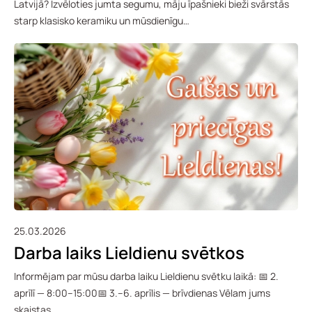
Latvijā? Izvēloties jumta segumu, māju īpašnieki bieži svārstās
starp klasisko keramiku un mūsdienīgu…
25.03.2026
Darba laiks Lieldienu svētkos
Informējam par mūsu darba laiku Lieldienu svētku laikā: 📅 2.
aprīlī — 8:00–15:00📅 3.–6. aprīlis — brīvdienas Vēlam jums
skaistas,…