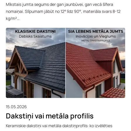
Mīkstais jumta segums der gan jaunbūvei, gan vecā šīfera
nomaiņai. Slīpumam jābūt no 12° līdz 90°, materiāla svars 8-12
kg/m²…
15.05.2026
Dakstiņi vai metāla profilis
Keramiskie dakstiņi vai metāla dakstiņprofils: ko izvēlēties