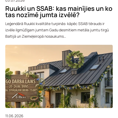
03.07.2026
Ruukki un SSAB: kas mainījies un ko
tas nozīmē jumta izvēlē?
Leģendārā Ruukki kvalitāte turpinās: kāpēc SSAB tērauds ir
izvēle ilgmūžīgam jumtam Gadu desmitiem metāla jumtu tirgū
Baltijā un Ziemeļeiropā nosaukums…
11.06.2026