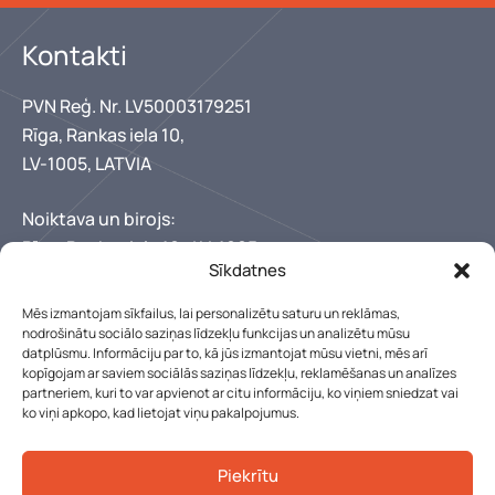
Kontakti
PVN Reģ. Nr. LV50003179251
Rīga, Rankas iela 10,
LV-1005, LATVIA
Noiktava un birojs:
Rīga, Rankas iela 10,, LV-1005
Sīkdatnes
+371 67346300
+371 29150222
Mēs izmantojam sīkfailus, lai personalizētu saturu un reklāmas,
lebens@lebens.lv
nodrošinātu sociālo saziņas līdzekļu funkcijas un analizētu mūsu
Mūsu darba laiks
datplūsmu. Informāciju par to, kā jūs izmantojat mūsu vietni, mēs arī
kopīgojam ar saviem sociālās saziņas līdzekļu, reklamēšanas un analīzes
partneriem, kuri to var apvienot ar citu informāciju, ko viņiem sniedzat vai
Pirmdiena - piektdiena: 8:00 - 17:00
ko viņi apkopo, kad lietojat viņu pakalpojumus.
Sestdien, Svētdien: Slēgts
Piekrītu