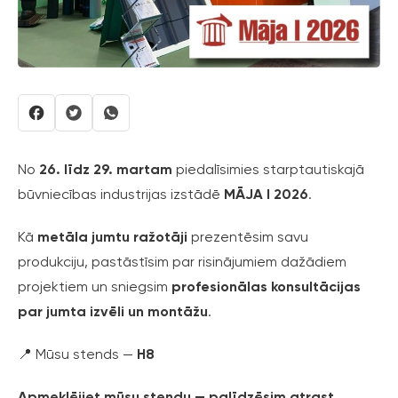
No
26. līdz 29. martam
piedalīsimies starptautiskajā
būvniecības industrijas izstādē
MĀJA I 2026
.
Kā
metāla jumtu ražotāji
prezentēsim savu
produkciju, pastāstīsim par risinājumiem dažādiem
projektiem un sniegsim
profesionālas konsultācijas
par jumta izvēli un montāžu
.
📍 Mūsu stends —
H8
Apmeklējiet mūsu stendu — palīdzēsim atrast