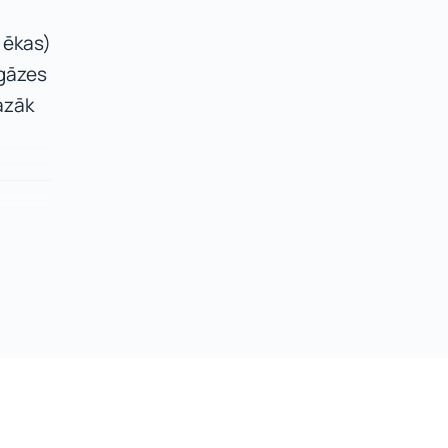
 ēkas)
 gāzes
azāk
odzēm
ehnisku