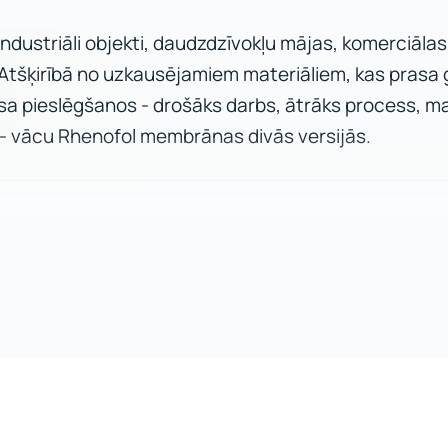
industriāli objekti, daudzdzīvokļu mājas, komerciālas
 Atšķirībā no uzkausējamiem materiāliem, kas prasa
isa pieslēgšanos - drošāks darbs, ātrāks process, m
- vācu Rhenofol membrānas divās versijās.
ēts poliestera audums). Augsta mehāniskā izturība pret sl
inīgu mehānisku slodzi - publiska pieejas terases, jumti ar t
enofol CV
.