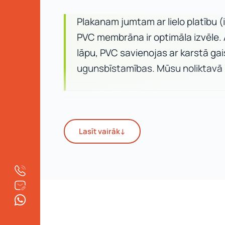
Plakanam jumtam ar lielo platību (
PVC membrāna ir optimāla izvēle.
lāpu, PVC savienojas ar karstā ga
ugunsbīstamības. Mūsu noliktavā 
Divi Rhenofol modeļi
Lasīt vairāk
↓
Rhenofol CV
PVC membrāna ar audumstiegrojumu (kombin
un punktveida iedarbībām. Der jumtiem ar ma
aprīkojumu, sniega slodzes zonas.
Skatīt Rh
Rhenofol CG