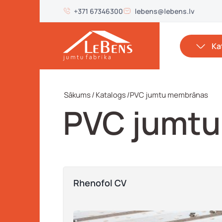
+371 67346300
lebens@lebens.lv
Ka
Sākums
/
Katalogs
/
PVC jumtu membrānas
PVC jumt
Rhenofol CV