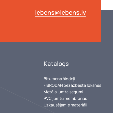
lebens@lebens.lv
elielu
Katalogs
Bitumena šindeļi
²
FIBRODAH bezazbesta loksnes
Metāla jumta segumi
PVC jumtu membrānas
Uzkausējamie materiāli