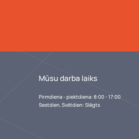
s detaļas, krišana) prasa lokālu remontu
lpošanas laiks samazinās
s kad jumts ir liela laukuma (virs 500 m²), atvērta zonā, ar n
jumtu kategorijās.
Mūsu darba laiks
Pirmdiena - piektdiena: 8:00 - 17:00
m, lielveikalu kompleksiem. Ekonomisks risinājums uz 1000+ m
Sestdien, Svētdien: Slēgts