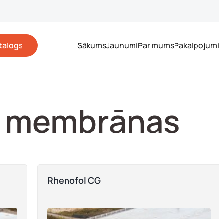
talogs
Sākums
Jaunumi
Par mums
Pakalpojumi
u membrānas
Rhenofol CG