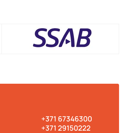
ūras
ādājam
+371 67346300
+371 29150222