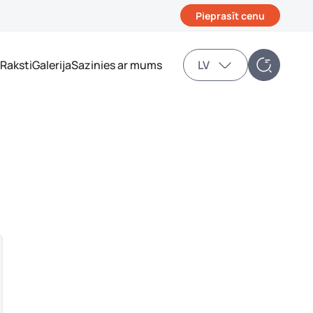
Pieprasīt cenu
Raksti
Galerija
Sazinies ar mums
LV