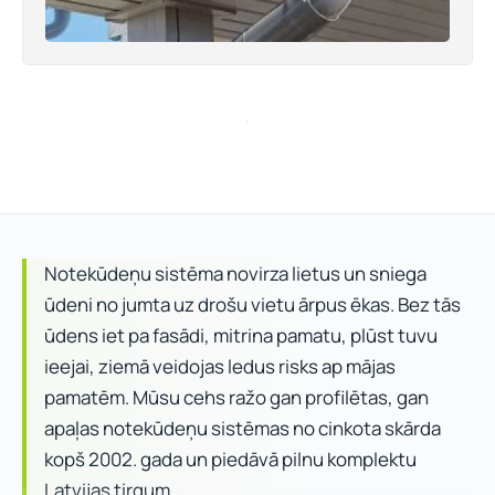
Notekūdeņu sistēma novirza lietus un sniega
ūdeni no jumta uz drošu vietu ārpus ēkas. Bez tās
ūdens iet pa fasādi, mitrina pamatu, plūst tuvu
ieejai, ziemā veidojas ledus risks ap mājas
pamatēm. Mūsu cehs ražo gan profilētas, gan
apaļas notekūdeņu sistēmas no cinkota skārda
kopš 2002. gada un piedāvā pilnu komplektu
Latvijas tirgum.