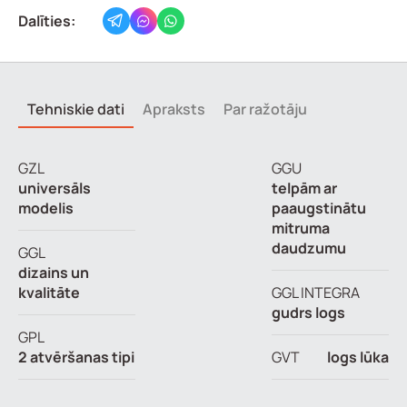
Dalīties:
Tehniskie dati
Apraksts
Par ražotāju
GZL
GGU
universāls
telpām ar
modelis
paaugstinātu
mitruma
daudzumu
GGL
dizains un
kvalitāte
GGL INTEGRA
gudrs logs
GPL
2 atvēršanas tipi
GVT
logs lūka