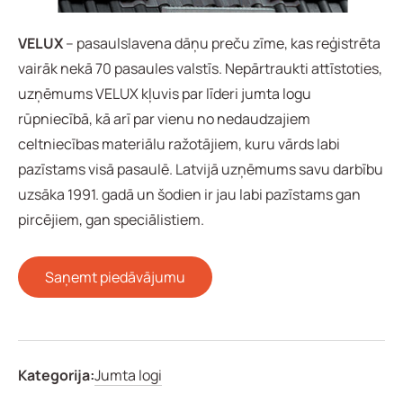
VELUX
– pasaulslavena dāņu preču zīme, kas reģistrēta
vairāk nekā 70 pasaules valstīs. Nepārtraukti attīstoties,
uzņēmums VELUX kļuvis par līderi jumta logu
rūpniecībā, kā arī par vienu no nedaudzajiem
celtniecības materiālu ražotājiem, kuru vārds labi
pazīstams visā pasaulē. Latvijā uzņēmums savu darbību
uzsāka 1991. gadā un šodien ir jau labi pazīstams gan
pircējiem, gan speciālistiem.
Saņemt piedāvājumu
Kategorija:
Jumta logi