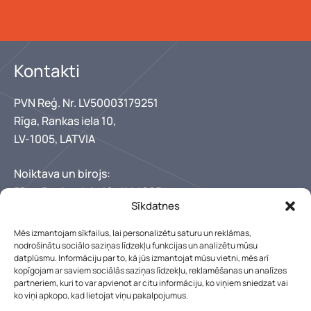
Kontakti
PVN Reģ. Nr. LV50003179251
Rīga, Rankas iela 10,
LV-1005, LATVIA
Noiktava un birojs:
Rīga, Rankas iela 10,, LV-1005
Sīkdatnes
+371 67346300
+371 29150222
Mēs izmantojam sīkfailus, lai personalizētu saturu un reklāmas,
lebens@lebens.lv
nodrošinātu sociālo saziņas līdzekļu funkcijas un analizētu mūsu
datplūsmu. Informāciju par to, kā jūs izmantojat mūsu vietni, mēs arī
Mūsu darba laiks
kopīgojam ar saviem sociālās saziņas līdzekļu, reklamēšanas un analīzes
partneriem, kuri to var apvienot ar citu informāciju, ko viņiem sniedzat vai
Pirmdiena - piektdiena: 8:00 - 17:00
ko viņi apkopo, kad lietojat viņu pakalpojumus.