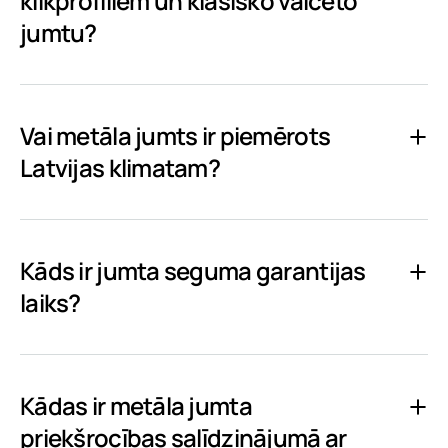
klikprofiliem un klasisko valcēto
jumtu?
Vai metāla jumts ir piemērots
Latvijas klimatam?
Kāds ir jumta seguma garantijas
laiks?
Kādas ir metāla jumta
priekšrocības salīdzinājumā ar