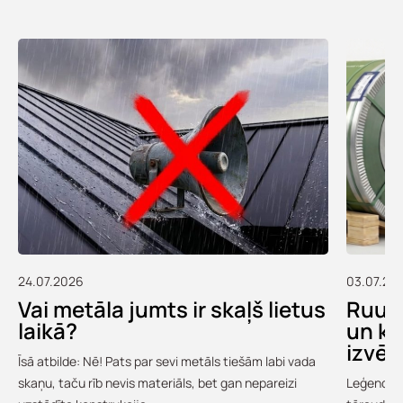
24.07.2026
03.07.20
Vai metāla jumts ir skaļš lietus
Ruukk
laikā?
un ko
izvēl
Īsā atbilde: Nē! Pats par sevi metāls tiešām labi vada
skaņu, taču rīb nevis materiāls, bet gan nepareizi
Leģendārā