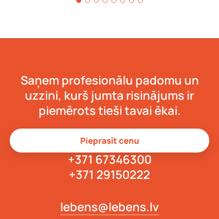
Saņem profesionālu padomu un
uzzini, kurš jumta risinājums ir
piemērots tieši tavai ēkai.
Pieprasīt cenu
+371 67346300
+371 29150222
lebens@lebens.lv