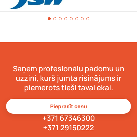
Saņem profesionālu padomu un
uzzini, kurš jumta risinājums ir
piemērots tieši tavai ēkai.
Pieprasīt cenu
+371 67346300
+371 29150222