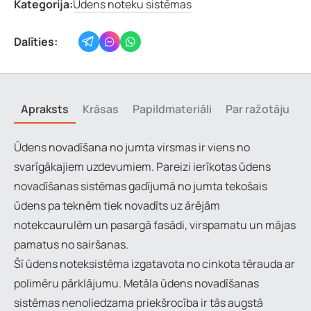
Kategorija:
Ūdens noteku sistēmas
Dalīties:
Apraksts
Krāsas
Papildmateriāli
Par ražotāju
Ūdens novadīšana no jumta virsmas ir viens no
svarīgākajiem uzdevumiem. Pareizi ierīkotas ūdens
novadīšanas sistēmas gadījumā no jumta tekošais
ūdens pa teknēm tiek novadīts uz ārējām
notekcaurulēm un pasargā fasādi, virspamatu un mājas
pamatus no sairšanas.
Šī ūdens noteksistēma izgatavota no cinkota tērauda ar
polimēru pārklājumu. Metāla ūdens novadīšanas
sistēmas nenoliedzama priekšrocība ir tās augstā