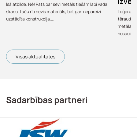
izvēl
Īsā atbilde: Nē! Pats par sevi metāls tiešām labi vada
skaņu, taču rīb nevis materiāls, bet gan nepareizi
Leģendārā
uzstādīta konstrukcija.…
tērauds i
metāla ju
nosauku
Visas aktualitātes
Sadarbības partneri