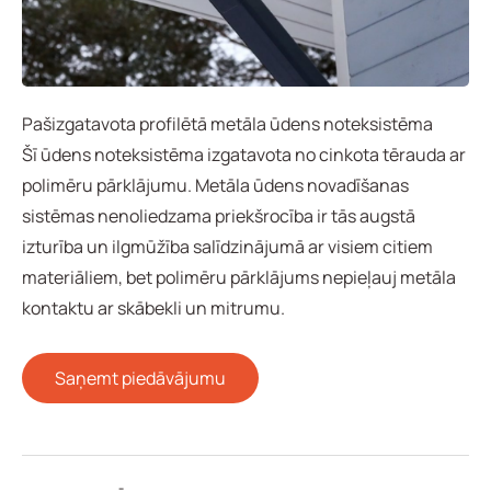
Pašizgatavota profilētā metāla ūdens noteksistēma
Šī ūdens noteksistēma izgatavota no cinkota tērauda ar
polimēru pārklājumu. Metāla ūdens novadīšanas
sistēmas nenoliedzama priekšrocība ir tās augstā
izturība un ilgmūžība salīdzinājumā ar visiem citiem
materiāliem, bet polimēru pārklājums nepieļauj metāla
kontaktu ar skābekli un mitrumu.
Saņemt piedāvājumu