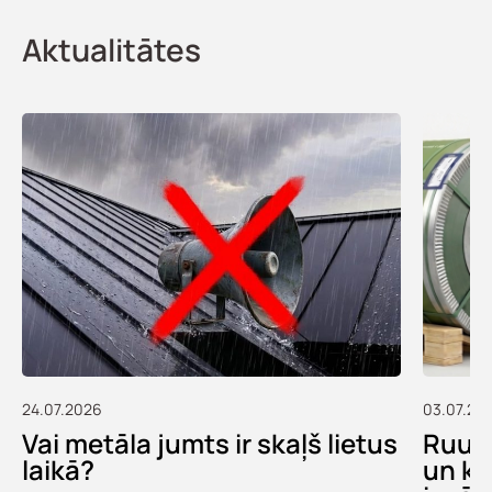
Aktualitātes
24.07.2026
03.07.20
Vai metāla jumts ir skaļš lietus
Ruukk
laikā?
un ko