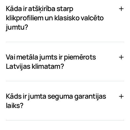
Kāda ir atšķirība starp
klikprofiliem un klasisko valcēto
jumtu?
Vai metāla jumts ir piemērots
Latvijas klimatam?
Kāds ir jumta seguma garantijas
laiks?