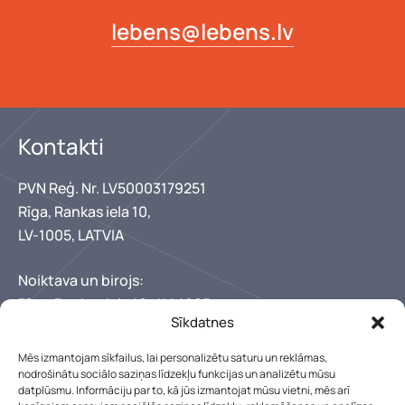
lebens@lebens.lv
Kontakti
PVN Reģ. Nr. LV50003179251
Rīga, Rankas iela 10,
LV-1005, LATVIA
Noiktava un birojs:
Rīga, Rankas iela 10,, LV-1005
Sīkdatnes
+371 67346300
+371 29150222
Mēs izmantojam sīkfailus, lai personalizētu saturu un reklāmas,
lebens@lebens.lv
nodrošinātu sociālo saziņas līdzekļu funkcijas un analizētu mūsu
datplūsmu. Informāciju par to, kā jūs izmantojat mūsu vietni, mēs arī
Mūsu darba laiks