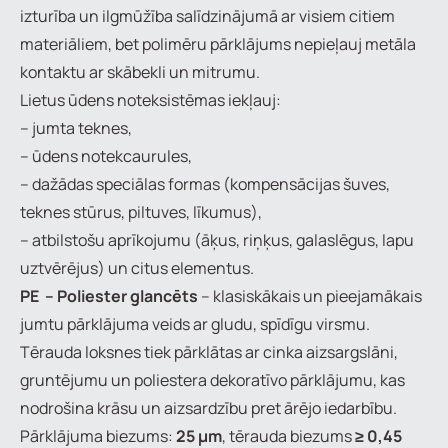
izturība un ilgmūžība salīdzinājumā ar visiem citiem
materiāliem, bet polimēru pārklājums nepieļauj metāla
kontaktu ar skābekli un mitrumu.
Lietus ūdens noteksistēmas iekļauj:
– jumta teknes,
– ūdens notekcaurules,
– dažādas speciālas formas (kompensācijas šuves,
teknes stūrus, piltuves, līkumus),
– atbilstošu aprīkojumu (āķus, riņķus, galaslēgus, lapu
uztvērējus) un citus elementus.
PE – Poliester glancēts
– klasiskākais un pieejamākais
jumtu pārklājuma veids ar gludu, spīdīgu virsmu.
Tērauda loksnes tiek pārklātas ar cinka aizsargslāni,
gruntējumu un poliestera dekoratīvo pārklājumu, kas
nodrošina krāsu un aizsardzību pret ārējo iedarbību.
Pārklājuma biezums:
25 µm
, tērauda biezums
≥ 0,45