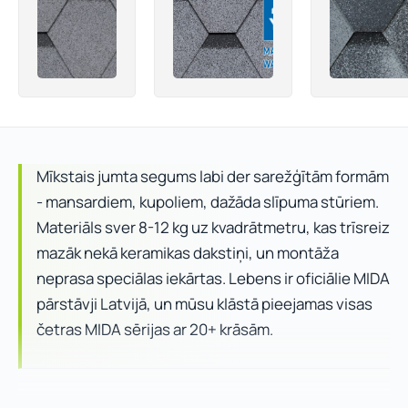
Mīkstais jumta segums labi der sarežģītām formām
- mansardiem, kupoliem, dažāda slīpuma stūriem.
Materiāls sver 8-12 kg uz kvadrātmetru, kas trīsreiz
mazāk nekā keramikas dakstiņi, un montāža
neprasa speciālas iekārtas. Lebens ir oficiālie MIDA
pārstāvji Latvijā, un mūsu klāstā pieejamas visas
četras MIDA sērijas ar 20+ krāsām.