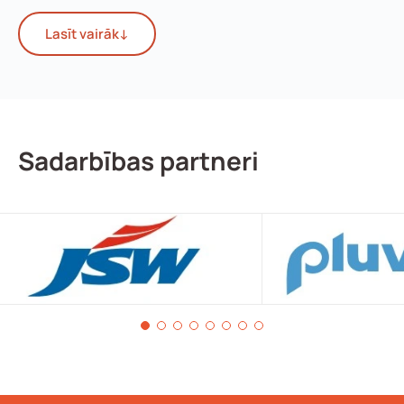
Trīs cenu kolekcijas
Lasīt vairāk
↓
Mūsu klāsts sakārtots trīs kategorijās pēc kvalitātes un
cenas.
PREMIUM collection
Augstākā līnija ar pastiprināto stikla pamatu, dubultu
Sadarbības partneri
bitumena slāni un keramizēto minerālu apsmidzinājumu.
Garantija līdz 30 gadiem.
Skatīt PREMIUM kolekciju
.
RESIDENTIAL collection
Vidējais segments dzīvojamām mājām ar 20-25 gadu
garantiju. Optimāls balans starp cenu un izturību.
Skatīt
RESIDENTIAL kolekciju
.
STANDARD collection