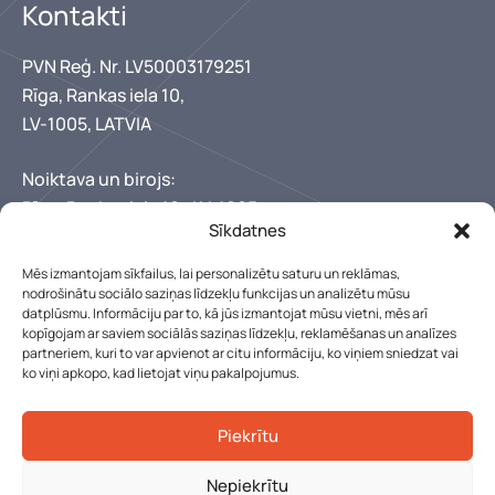
Kontakti
Drakona zoba kontūras raksts. Premium līmenis.
Mūsdienīga estētika ar izteiksmīgu rakstu.
PVN Reģ. Nr. LV50003179251
Rīga, Rankas iela 10,
ACCORD PRAGA
- drakona zoba forma
LV-1005, LATVIA
YOGA sērija
Noiktava un birojs:
Rīga, Rankas iela 10,, LV-1005
Daudzveidīga formu un krāsu izvēle. Premium un vidējais
Sīkdatnes
+371 67346300
segments.
+371 29150222
Mēs izmantojam sīkfailus, lai personalizētu saturu un reklāmas,
lebens@lebens.lv
YOGA HEXAGONAL
- sešstūru raksts
nodrošinātu sociālo saziņas līdzekļu funkcijas un analizētu mūsu
datplūsmu. Informāciju par to, kā jūs izmantojat mūsu vietni, mēs arī
Mūsu darba laiks
YOGA TRIO
- trijstūru forma
kopīgojam ar saviem sociālās saziņas līdzekļu, reklamēšanas un analīzes
YOGA BEAVER PLUS
- tulpītes forma
partneriem, kuri to var apvienot ar citu informāciju, ko viņiem sniedzat vai
Pirmdiena - piektdiena: 8:00 - 17:00
ko viņi apkopo, kad lietojat viņu pakalpojumus.
Sestdien, Svētdien: Slēgts
SUPER sērija
Piekrītu
Augstas izturības klase ar ritmiskām formām. Garantija
20-25 gadi.
Nepiekrītu