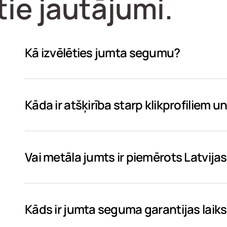
ie jautājumi.
Kā izvēlēties jumta segumu?
Kāda ir atšķirība starp klikprofiliem 
Vai metāla jumts ir piemērots Latvija
Kāds ir jumta seguma garantijas laik