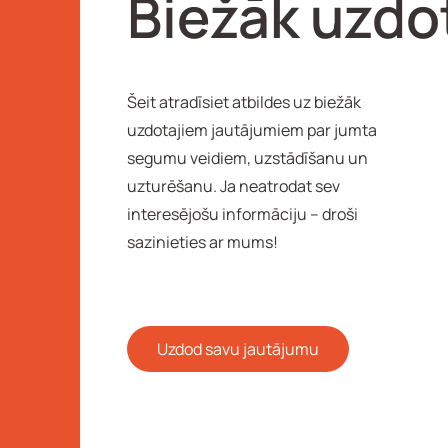
Biežāk uzdot
Šeit atradīsiet atbildes uz biežāk
uzdotajiem jautājumiem par jumta
segumu veidiem, uzstādīšanu un
uzturēšanu. Ja neatrodat sev
interesējošu informāciju – droši
sazinieties ar mums!
Uzdod savu jautājumu