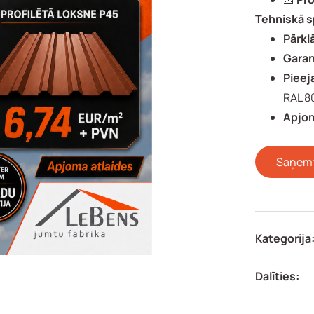
Tehniskā s
Pārkl
Garan
Pieej
RAL 8
Apjom
Saņemt
Kategorija
Dalīties: