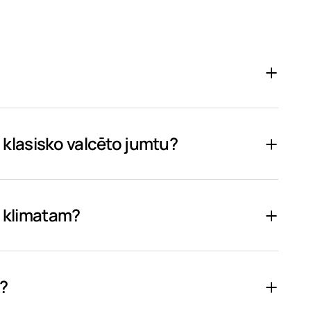
un klasisko valcēto jumtu?
s klimatam?
s?