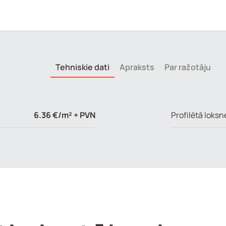
Tehniskie dati
Apraksts
Par ražotāju
6.36 €/m² + PVN
Profilētā loksn