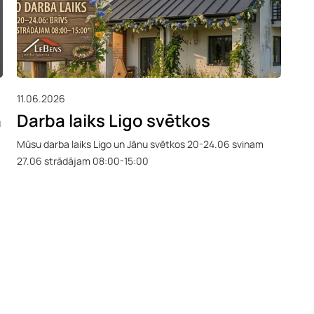
11.06.2026
26.
n
Darba laiks Ligo svētkos
Tr
45
Mūsu darba laiks Ligo un Jānu svētkos 20-24.06 svinam
27.06 strādājam 08:00-15:00
Trap
iztu
mājā