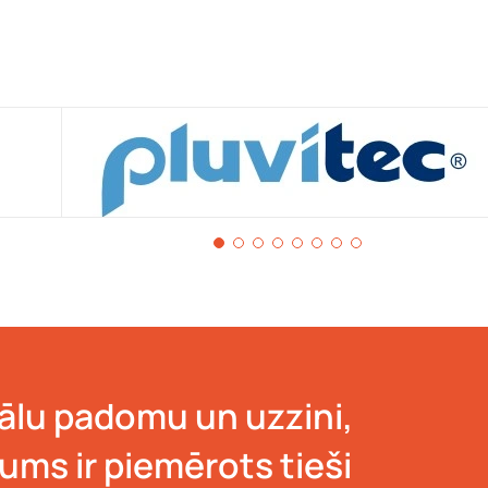
lu padomu un uzzini,
jums ir piemērots tieši