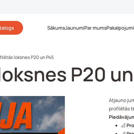
talogs
Sākums
Jaunumi
Par mums
Pakalpojumi
filētās loksnes P20 un P45
 loksnes P20 u
Atjauno jum
profilētās t
Piedāvāju
📐
Pro
📐
Pro