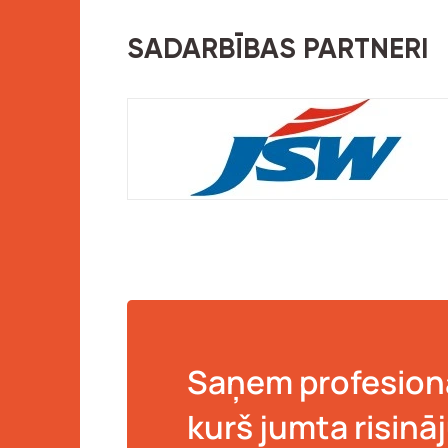
SADARBĪBAS PARTNERI
Saņem profesionā
kurš jumta risinā