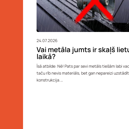
24.07.2026
Vai metāla jumts ir skaļš liet
laikā?
Īsā atbilde: Nē! Pats par sevi metāls tiešām labi va
taču rīb nevis materiāls, bet gan nepareizi uzstādī
konstrukcija.…