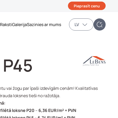
Pieprasīt cenu
Raksti
Galerija
Sazinies ar mums
LV
n P45
tu vai žogu par īpaši izdevīgām cenām! Kvalitatīvas
ērauda loksnes tieši no ražotāja.
mā:
filētā loksne P20
–
6,36 EUR/m² + PVN
filētā loksne P45
–
6,74 EUR/m² + PVN