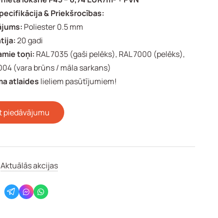
pecifikācija & Priekšrocības:
ājums:
Poliester 0.5 mm
tija:
20 gadi
amie toņi:
RAL 7035 (gaši pelēks), RAL 7000 (pelēks),
004 (vara brūns / māla sarkans)
a atlaides
lieliem pasūtījumiem!
 piedāvājumu
:
Aktuālās akcijas