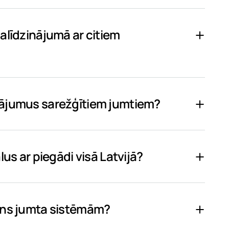
alīdzinājumā ar citiem
nājumus sarežģītiem jumtiem?
lus ar piegādi visā Latvijā?
bens jumta sistēmām?