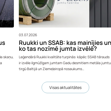
03.07.2026
us
Ruukki un SSAB: kas mainījies u
ko tas nozīmē jumta izvēlē?
da skaņu,
Leģendārā Ruukki kvalitāte turpinās: kāpēc SSAB tērauds
ta
ir izvēle ilgmūžīgam jumtam Gadu desmitiem metāla jumtu
tirgū Baltijā un Ziemeļeiropā nosaukums…
Visas aktualitātes