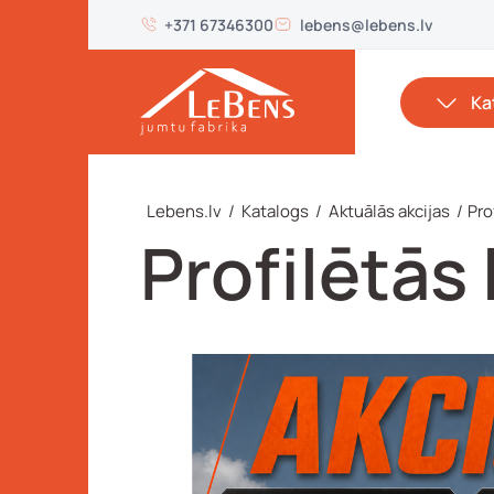
+371 67346300
lebens@lebens.lv
Ka
Lebens.lv
/
Katalogs
/
Aktuālās akcijas
/
Pro
Profilētās