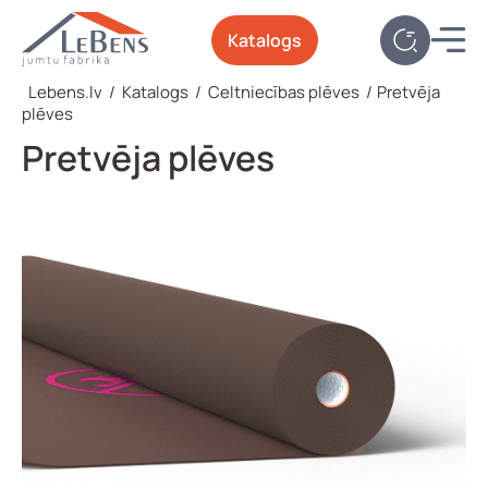
Katalogs
Lebens.lv
/
Katalogs
/
Celtniecības plēves
/
Pretvēja
plēves
Pretvēja plēves