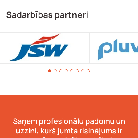
Sadarbības partneri
Saņem profesionālu padomu un
uzzini, kurš jumta risinājums ir