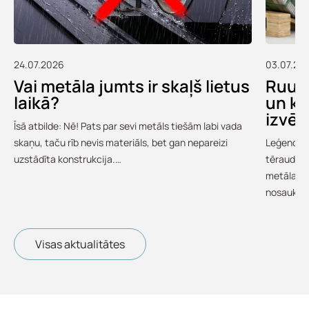
24.07.2026
03.07.20
Vai metāla jumts ir skaļš lietus
Ruukk
laikā?
un ko
izvēl
Īsā atbilde: Nē! Pats par sevi metāls tiešām labi vada
skaņu, taču rīb nevis materiāls, bet gan nepareizi
Leģendārā
uzstādīta konstrukcija.…
tērauds i
metāla ju
nosauku
Visas aktualitātes