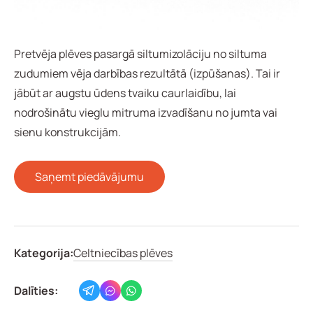
Pretvēja plēves pasargā siltumizolāciju no siltuma
zudumiem vēja darbības rezultātā (izpūšanas). Tai ir
jābūt ar augstu ūdens tvaiku caurlaidību, lai
nodrošinātu vieglu mitruma izvadīšanu no jumta vai
sienu konstrukcijām.
Saņemt piedāvājumu
Kategorija:
Celtniecības plēves
Dalīties: