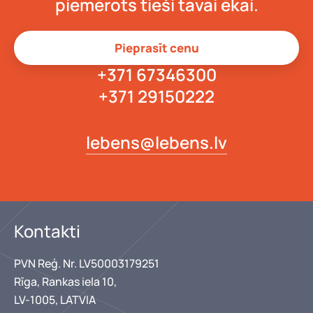
piemērots tieši tavai ēkai.
Pieprasīt cenu
+371 67346300
+371 29150222
lebens@lebens.lv
Kontakti
PVN Reģ. Nr. LV50003179251
Rīga, Rankas iela 10,
LV-1005, LATVIA