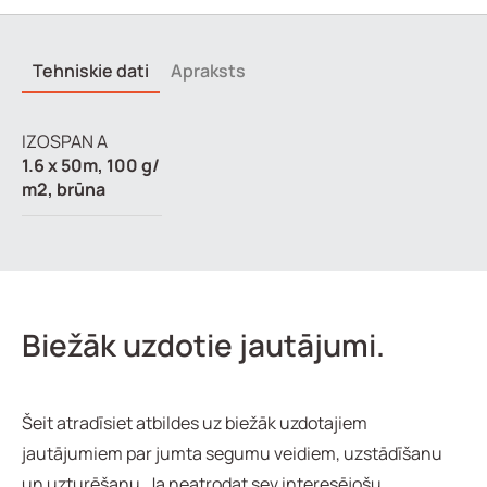
Tehniskie dati
Apraksts
IZOSPAN A
1.6 x 50m, 100 g/
m2, brūna
Biežāk uzdotie jautājumi.
Šeit atradīsiet atbildes uz biežāk uzdotajiem
jautājumiem par jumta segumu veidiem, uzstādīšanu
un uzturēšanu. Ja neatrodat sev interesējošu