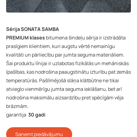
Sērija
SONATA SAMBA
PREMIUM klases
bitumena šindeļu sērija ir izstrādāta
prasīgiem klientiem, kuri augstu vērtē nemainīgu
kvalitāti un pārliecību par jumta seguma materiāliem.
Šai produktu līnijai ir uzlabotas fizikālās un mehāniskās
īpašības, kas nodrošina paaugstinātu izturību pat zemās
temperatūrās. Pašlīmējošā slāņa klātbūtne ne tikai
atvieglo vienmērīgu jumta seguma ieklāšanu, bet arī
nodrošina maksimālu aizsardzību pret spēcīgām vēja
brāzmām.
garantija
30 gadi
Saņemt piedāvājumu