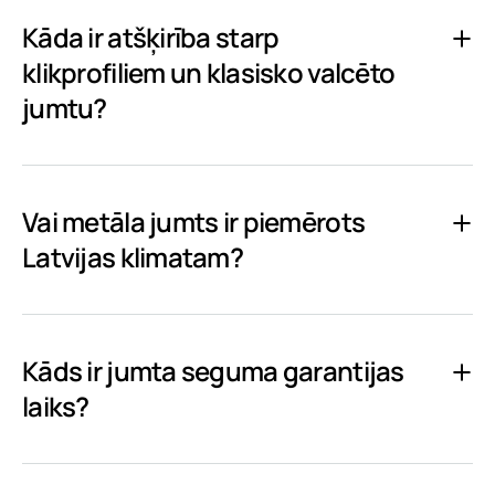
Kāda ir atšķirība starp
klikprofiliem un klasisko valcēto
jumtu?
Vai metāla jumts ir piemērots
Latvijas klimatam?
Kāds ir jumta seguma garantijas
laiks?