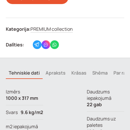
Kategorija:
PREMIUM collection
Dalīties:
Tehniskie dati
Apraksts
Krāsas
Shēma
Par raž
Izmērs
Daudzums
1000 x 317 mm
iepakojumā
22 gab
Svars
9.6 kg/m2
Daudzums uz
paletes
m2 iepakojumā