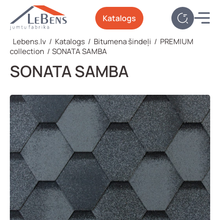
Katalogs
Lebens.lv
/
Katalogs
/
Bitumena šindeļi
/
PREMIUM
collection
/
SONATA SAMBA
SONATA SAMBA