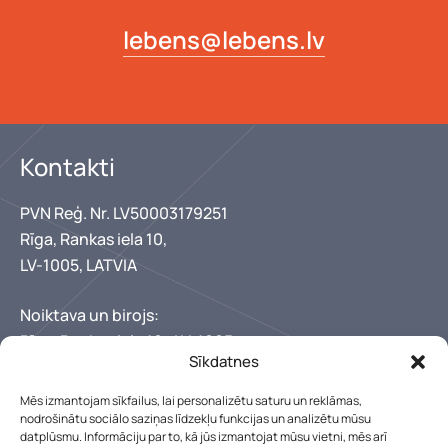
lebens@lebens.lv
Kontakti
PVN Reģ. Nr. LV50003179251
Rīga, Rankas iela 10,
LV-1005, LATVIA
Noiktava un birojs:
Rīga, Rankas iela 10,, LV-1005
Sīkdatnes
+371 67346300
+371 29150222
Mēs izmantojam sīkfailus, lai personalizētu saturu un reklāmas,
lebens@lebens.lv
nodrošinātu sociālo saziņas līdzekļu funkcijas un analizētu mūsu
Mūsu darba laiks
datplūsmu. Informāciju par to, kā jūs izmantojat mūsu vietni, mēs arī