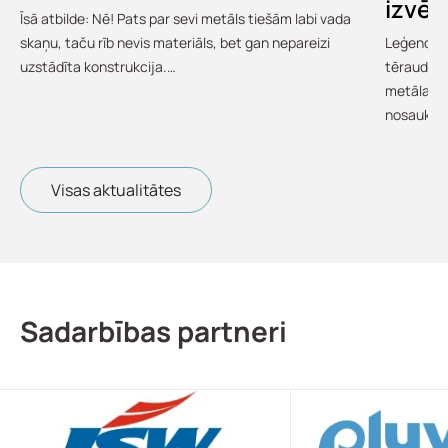
izvēl
Īsā atbilde: Nē! Pats par sevi metāls tiešām labi vada
skaņu, taču rīb nevis materiāls, bet gan nepareizi
Leģendārā
uzstādīta konstrukcija.…
tērauds i
metāla ju
nosauku
Visas aktualitātes
Sadarbības partneri