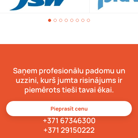
Saņem profesionālu padomu un
uzzini, kurš jumta risinājums ir
piemērots tieši tavai ēkai.
Pieprasīt cenu
+371 67346300
+371 29150222