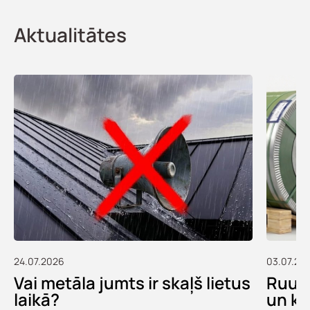
Aktualitātes
24.07.2026
03.07.20
Vai metāla jumts ir skaļš lietus
Ruukk
laikā?
un ko