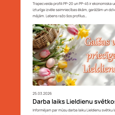
Trapecveida profili PP-20 un PP-45 ir ekonomiska u
izturīga izvēle saimniecības ēkām, garāžām un dz
mājām. Lebens ražo šos profilus…
25.03.2026
Darba laiks Lieldienu svētko
Informējam par mūsu darba laiku Lieldienu svētku la