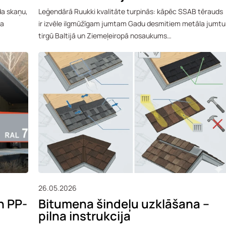
da skaņu,
Leģendārā Ruukki kvalitāte turpinās: kāpēc SSAB tērauds
ta
ir izvēle ilgmūžīgam jumtam Gadu desmitiem metāla jumtu
tirgū Baltijā un Ziemeļeiropā nosaukums…
26.05.2026
n PP-
Bitumena šindeļu uzklāšana –
pilna instrukcija