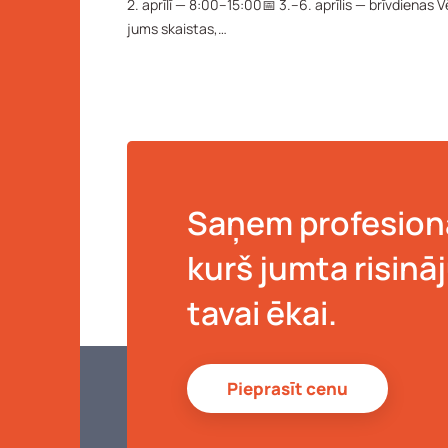
2. aprīlī — 8:00–15:00📅 3.–6. aprīlis — brīvdienas 
jums skaistas,…
Saņem profesionā
kurš jumta risinā
tavai ēkai.
Pieprasīt cenu