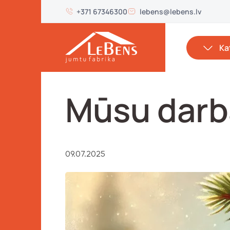
+371 67346300
lebens@lebens.lv
Ka
Mūsu darba
09.07.2025