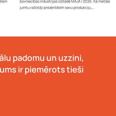
Vēlam
būvniecības industrijas izstādē MĀJA I 2026. Kā metāla
jumtu ražotāji prezentēsim savu produkciju,…
lu padomu un uzzini,
jums ir piemērots tieši