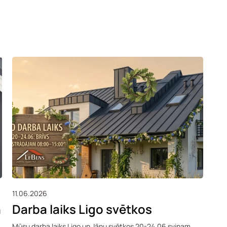
11.06.2026
n
Darba laiks Ligo svētkos
Mūsu darba laiks Ligo un Jānu svētkos 20-24.06 svinam