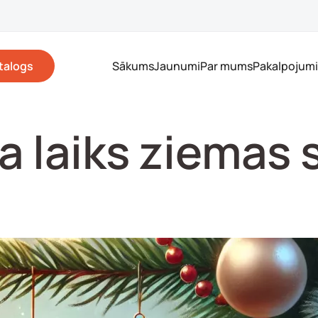
talogs
Sākums
Jaunumi
Par mums
Pakalpojumi
 laiks ziemas 