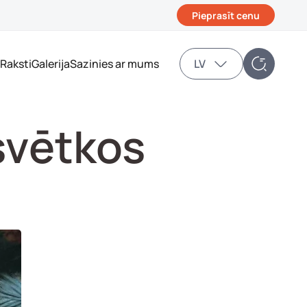
Pieprasīt cenu
Raksti
Galerija
Sazinies ar mums
LV
svētkos