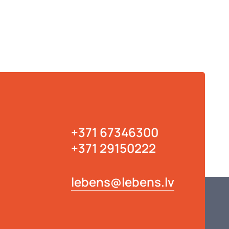
+371 67346300
+371 29150222
lebens@lebens.lv