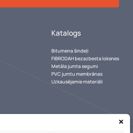
Katalogs
Bitumena šindeļi
FIBRODAH bezazbesta loksnes
Metāla jumta segumi
PVC jumtu membrānas
Uzkausējamie materiāli