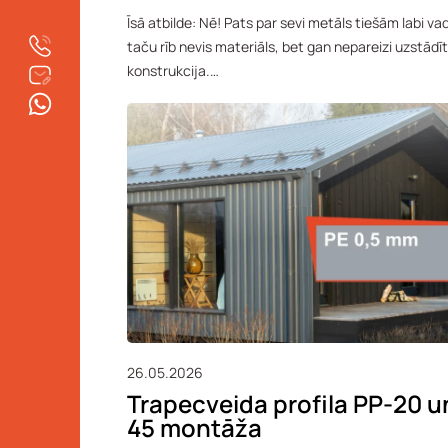
Īsā atbilde: Nē! Pats par sevi metāls tiešām labi va
taču rīb nevis materiāls, bet gan nepareizi uzstādī
konstrukcija.…
26.05.2026
Trapecveida profila PP-20 u
45 montāža