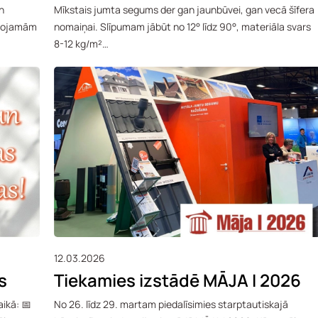
n
Mīkstais jumta segums der gan jaunbūvei, gan vecā šīfera
īvojamām
nomaiņai. Slīpumam jābūt no 12° līdz 90°, materiāla svars
8-12 kg/m²…
12.03.2026
s
Tiekamies izstādē MĀJA I 2026
ikā: 📅
No 26. līdz 29. martam piedalīsimies starptautiskajā