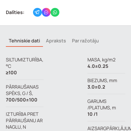
Dalīties:
Tehniskie dati
Apraksts
Par ražotāju
SILTUMIZTURĪBA,
MASA, kg/m2
°C
4.0±0.25
≥100
BIEZUMS, mm
PĀRRAUŠANAS
3.0±0.2
SPĒKS, G / Š,
700/500±100
GARUMS
/PLATUMS, m
IZTURĪBA PRET
10 /1
PĀRRAUŠANU AR
NAGLU, N
AIZSARGPĀRKLĀJU