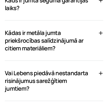
Kāds ir jumta seguma garantijas
laiks?
Kādas ir metāla jumta
priekšrocības salīdzinājumā ar
citiem materiāliem?
Vai Lebens piedāvā nestandarta
risinājumus sarežģītiem
jumtiem?