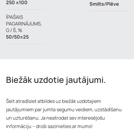
250 ±100
Smilts/Plēve
ĪPAŠAIS
PAGARINĀJUMS,
G / Š, %
50/50±25
Biežāk uzdotie jautājumi.
Šeit atradīsiet atbildes uz biežāk uzdotajiem
jautājumiem par jumta segumu veidiem, uzstādīšanu
un uzturēšanu. Ja neatrodat sev interesējošu
informāciju – droši sazinieties ar mums!