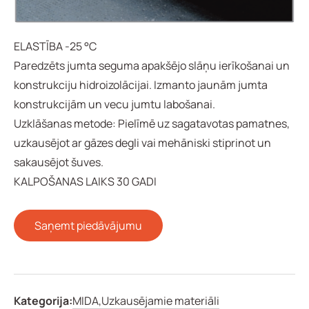
ELASTĪBA -25 °C
Paredzēts jumta seguma apakšējo slāņu ierīkošanai un
konstrukciju hidroizolācijai. Izmanto jaunām jumta
konstrukcijām un vecu jumtu labošanai.
Uzklāšanas metode: Pielīmē uz sagatavotas pamatnes,
uzkausējot ar gāzes degli vai mehāniski stiprinot un
sakausējot šuves.
KALPOŠANAS LAIKS 30 GADI
Saņemt piedāvājumu
Kategorija:
MIDA,
Uzkausējamie materiāli