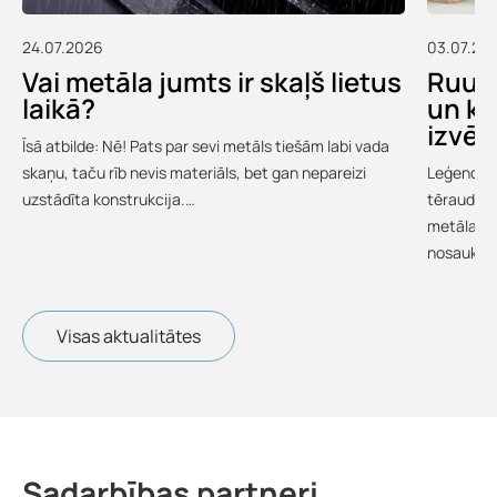
24.07.2026
03.07.20
Vai metāla jumts ir skaļš lietus
Ruukk
laikā?
un ko
izvēl
Īsā atbilde: Nē! Pats par sevi metāls tiešām labi vada
skaņu, taču rīb nevis materiāls, bet gan nepareizi
Leģendārā
uzstādīta konstrukcija.…
tērauds i
metāla ju
nosauku
Visas aktualitātes
Sadarbības partneri