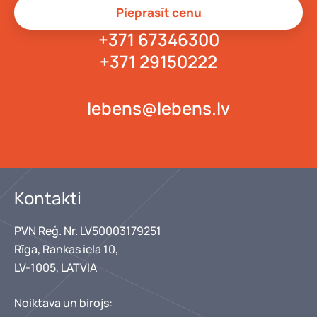
Pieprasīt cenu
+371 67346300
+371 29150222
lebens@lebens.lv
Kontakti
PVN Reģ. Nr. LV50003179251
Rīga, Rankas iela 10,
LV-1005, LATVIA
Noiktava un birojs: