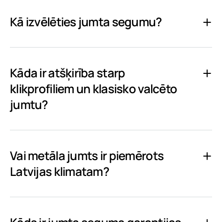
Kā izvēlēties jumta segumu?
Kāda ir atšķirība starp
klikprofiliem un klasisko valcēto
jumtu?
Vai metāla jumts ir piemērots
Latvijas klimatam?