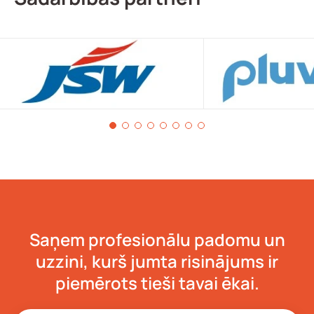
Saņem profesionālu padomu un
uzzini, kurš jumta risinājums ir
piemērots tieši tavai ēkai.