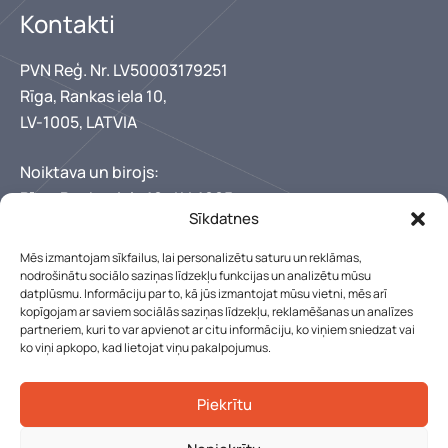
Kontakti
PVN Reģ. Nr. LV50003179251
Rīga, Rankas iela 10,
LV-1005, LATVIA
Noiktava un birojs:
Rīga, Rankas iela 10,, LV-1005
Sīkdatnes
+371 67346300
+371 29150222
Mēs izmantojam sīkfailus, lai personalizētu saturu un reklāmas,
lebens@lebens.lv
nodrošinātu sociālo saziņas līdzekļu funkcijas un analizētu mūsu
datplūsmu. Informāciju par to, kā jūs izmantojat mūsu vietni, mēs arī
Mūsu darba laiks
kopīgojam ar saviem sociālās saziņas līdzekļu, reklamēšanas un analīzes
partneriem, kuri to var apvienot ar citu informāciju, ko viņiem sniedzat vai
Pirmdiena - piektdiena: 8:00 - 17:00
ko viņi apkopo, kad lietojat viņu pakalpojumus.
Sestdien, Svētdien: Slēgts
Piekrītu