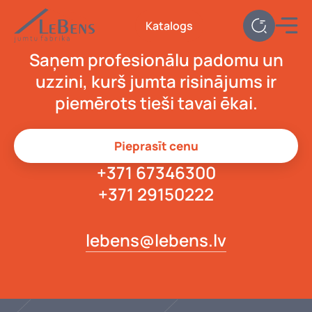
Katalogs
Saņem profesionālu padomu un
uzzini, kurš jumta risinājums ir
piemērots tieši tavai ēkai.
Pieprasīt cenu
+371 67346300
+371 29150222
lebens@lebens.lv