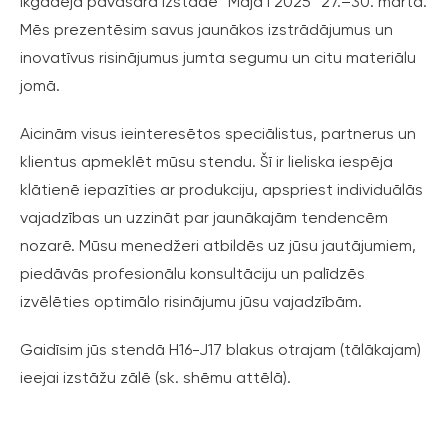
ikgadējā pavasara izstādē “Māja I 2025” 27.–30. martā.
Mēs prezentēsim savus jaunākos izstrādājumus un
inovatīvus risinājumus jumta segumu un citu materiālu
jomā.
Aicinām visus ieinteresētos speciālistus, partnerus un
klientus apmeklēt mūsu stendu. Šī ir lieliska iespēja
klātienē iepazīties ar produkciju, apspriest individuālās
vajadzības un uzzināt par jaunākajām tendencēm
nozarē. Mūsu menedžeri atbildēs uz jūsu jautājumiem,
piedāvās profesionālu konsultāciju un palīdzēs
izvēlēties optimālo risinājumu jūsu vajadzībām.
Gaidīsim jūs stendā H16-J17 blakus otrajam (tālākajam)
ieejai izstāžu zālē (sk. shēmu attēlā).