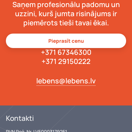
Saņem profesionālu padomu un
uzzini, kurš jumta risinājums ir
piemērots tieši tavai ēkai.
Pieprasīt cenu
+371 67346300
+371 29150222
lebens@lebens.lv
Kontakti
PVN Reģ. Nr. LV50003179251