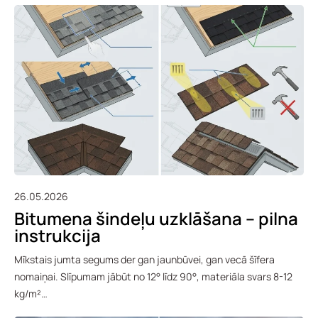
26.05.2026
Bitumena šindeļu uzklāšana – pilna
instrukcija
Mīkstais jumta segums der gan jaunbūvei, gan vecā šīfera
nomaiņai. Slīpumam jābūt no 12° līdz 90°, materiāla svars 8-12
kg/m²…