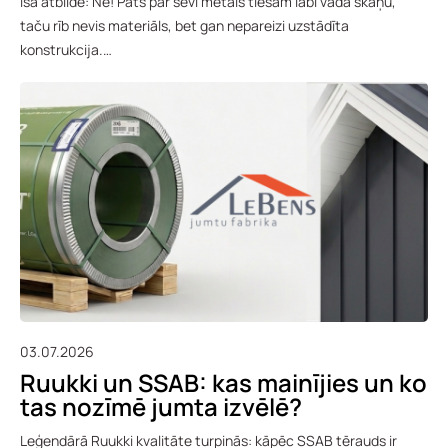
Īsā atbilde: Nē! Pats par sevi metāls tiešām labi vada skaņu,
taču rīb nevis materiāls, bet gan nepareizi uzstādīta
konstrukcija.…
03.07.2026
Ruukki un SSAB: kas mainījies un ko
tas nozīmē jumta izvēlē?
Leģendārā Ruukki kvalitāte turpinās: kāpēc SSAB tērauds ir