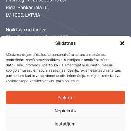
Rīga, Rankas iela 10,
LV-1005, LATVIA
Noiktava un birojs:
Rīga, Rankas iela 10,, LV-1005
Sīkdatnes
+371 67346300
+371 29150222
Mēs izmantojam sīkfailus, lai personalizētu saturu un reklāmas,
lebens@lebens.lv
nodrošinātu sociālo saziņas līdzekļu funkcijas un analizētu mūsu
Mūsu darba laiks
datplūsmu. Informāciju par to, kā jūs izmantojat mūsu vietni, mēs arī
kopīgojam ar saviem sociālās saziņas līdzekļu, reklamēšanas un analīzes
partneriem, kuri to var apvienot ar citu informāciju, ko viņiem sniedzat vai
Pirmdiena - piektdiena: 8:00 - 17:00
ko viņi apkopo, kad lietojat viņu pakalpojumus.
Sestdien, Svētdien: Slēgts
Piekrītu
Nepiekrītu
© 2025 Lebens. Visas tiesības aizsargātas
Iestatījumi