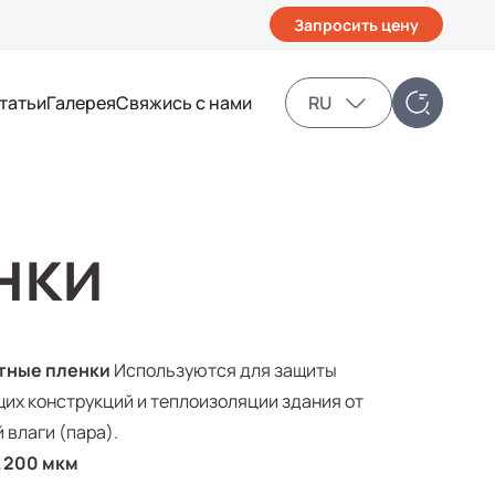
Запросить цену
татьи
Галерея
Свяжись с нами
RU
нки
тные пленки
Используются для защиты
их конструкций и теплоизоляции здания от
 влаги (пара).
L 200 мкм