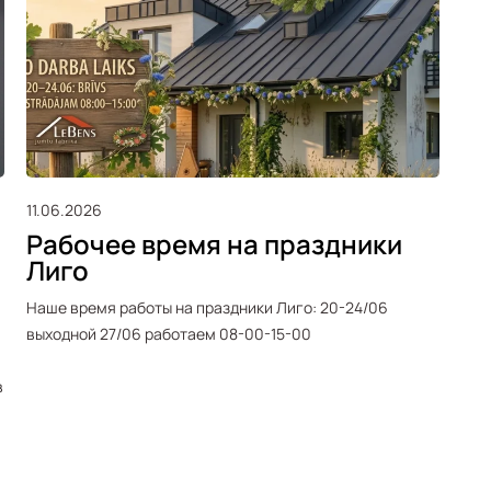
11.06.2026
25.
Рабочее время на праздники
Ра
Лиго
п
Наше время работы на праздники Лиго: 20-24/06
Соо
выходной 27/06 работаем 08-00-15-00
пра
вых
в