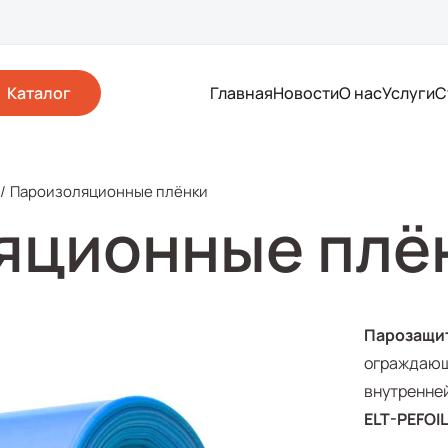
Каталог
Главная
Новости
О нас
Услуги
С
/
Пароизоляционные плёнки
яционные плё
Парозащи
ограждающ
внутренней
ELT-PEFOI