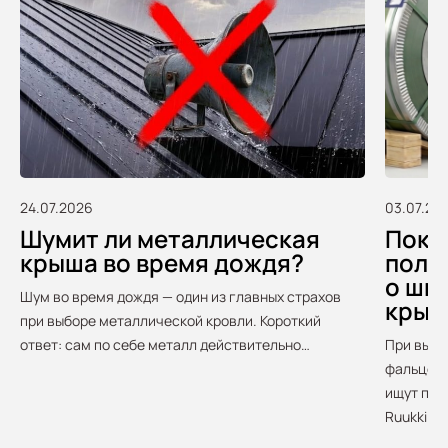
24.07.2026
03.07.20
Шумит ли металлическая
Покуп
крыша во время дождя?
полу
о шв
Шум во время дождя — один из главных страхов
крыш
при выборе металлической кровли. Короткий
ответ: сам по себе металл действительно…
При выбо
фальцево
ищут про
Ruukki. О