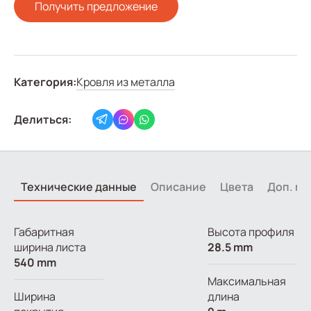
Получить предложение
Категория:
Кровля из металла
Делиться:
Технические данные
Описание
Цвета
Доп. м
Габаритная
Высота профиля
ширина листа
28.5 mm
540 mm
Максимальная
Ширина
длина