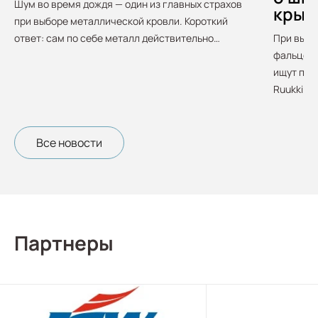
Шум во время дождя — один из главных страхов
крыш
при выборе металлической кровли. Короткий
ответ: сам по себе металл действительно…
При выбо
фальцево
ищут про
Ruukki. О
Все новости
Партнеры