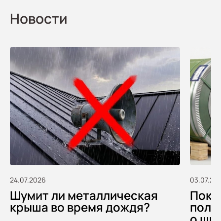
Новости
24.07.2026
03.07.20
Шумит ли металлическая
Покуп
крыша во время дождя?
полу
о шв