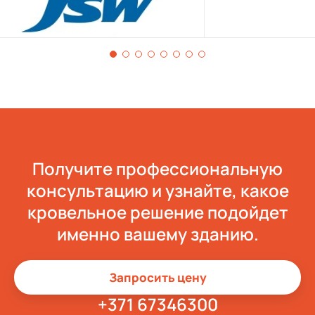
Получите профессиональную
консультацию и узнайте, какое
кровельное решение подойдет
именно вашему зданию.
Запросить цену
+371 67346300