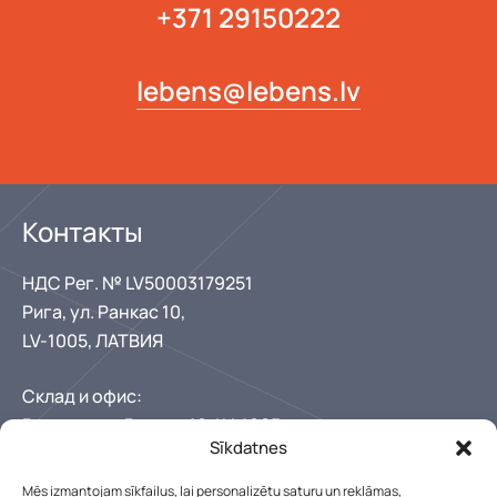
+371 29150222
lebens@lebens.lv
Контакты
НДС Рег. № LV50003179251
Рига, ул. Ранкас 10,
LV-1005, ЛАТВИЯ
Склад и офис:
Рига, улица Ранкас 10, LV-1005
Sīkdatnes
+371 67346300
+371 29150222
Mēs izmantojam sīkfailus, lai personalizētu saturu un reklāmas,