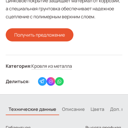
Цинковое покрытие защищает материал от коррозии,
а специальная грунтовка обеспечивает надежное
сцепление с полимерным верхним слоем.
Получить предложение
Категория:
Кровля из металла
Делиться:
Технические данные
Описание
Цвета
Доп. м
Габаритная
Высота профиля