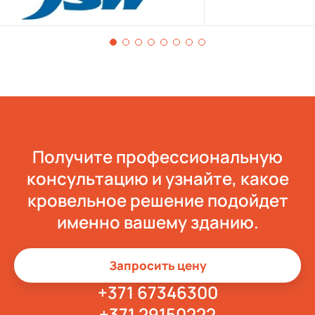
Получите профессиональную
консультацию и узнайте, какое
кровельное решение подойдет
именно вашему зданию.
Запросить цену
+371 67346300
+371 29150222