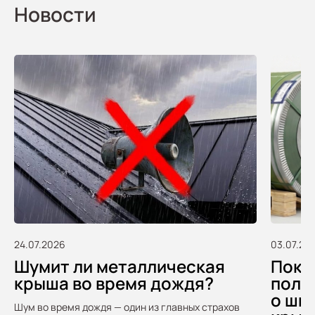
Новости
24.07.2026
03.07.20
Шумит ли металлическая
Покуп
крыша во время дождя?
полу
о шв
Шум во время дождя — один из главных страхов