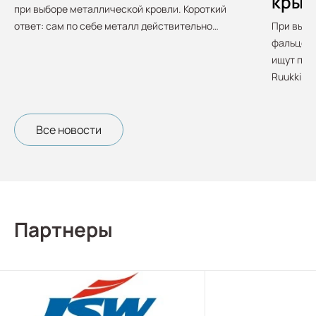
крыш
при выборе металлической кровли. Короткий
ответ: сам по себе металл действительно…
При выбо
фальцево
ищут про
Ruukki. О
Все новости
Партнеры