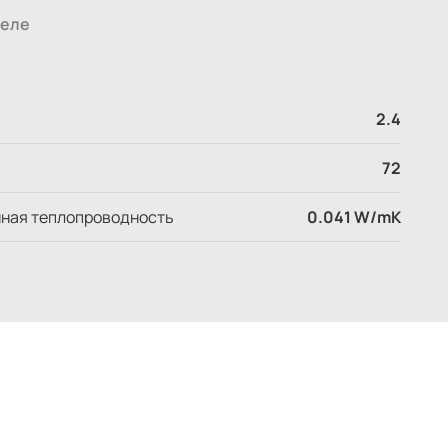
теле
2.4
72
ная теплопроводность
0.041 W/mK