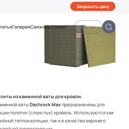
Запросить цену
татьи
Галерея
Свяжись с нами
RU
литы из каменной ваты для кровли.
каменной ваты
Dachrock Max
предназначены для
ции пологих (слоистых) кровель. Используются как
ойной теплоизоляции, так и в качестве верхнего
ослойной теплоизоляции.