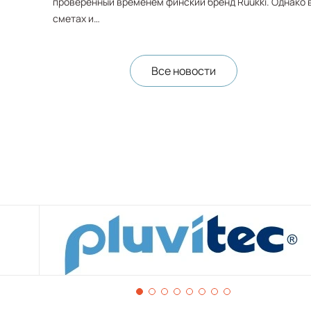
проверенный временем финский бренд Ruukki. Однако 
сметах и…
Все новости