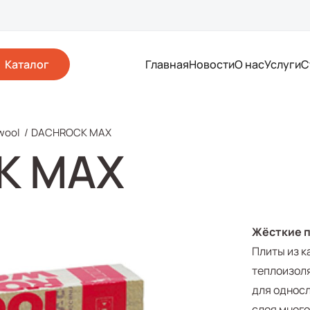
Каталог
Главная
Новости
О нас
Услуги
С
wool
/
DACHROCK MAX
K MAX
Жёсткие п
Плиты из 
теплоизоля
для односл
слоя мног