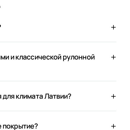
.
?
ями и классической рулонной
 для климата Латвии?
е покрытие?