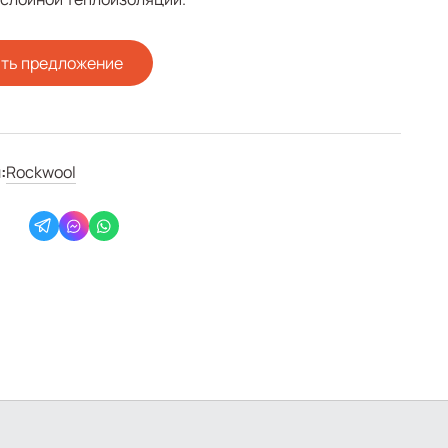
ть предложение
:
Rockwool