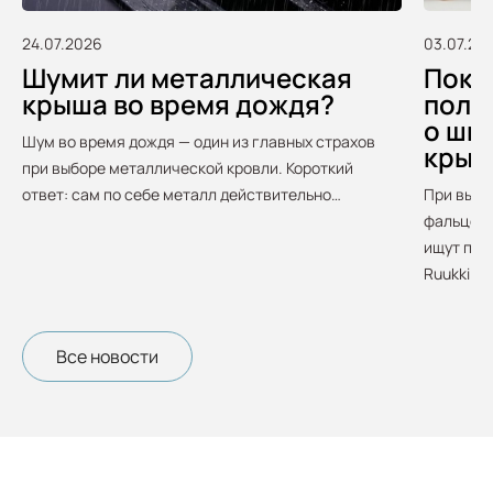
24.07.2026
03.07.20
Шумит ли металлическая
Покуп
крыша во время дождя?
полу
о шв
Шум во время дождя — один из главных страхов
крыш
при выборе металлической кровли. Короткий
ответ: сам по себе металл действительно…
При выбо
фальцево
ищут про
Ruukki. О
Все новости