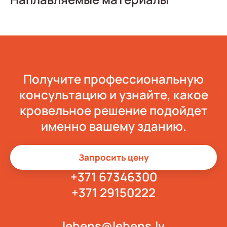
Получите профессиональную
консультацию и узнайте, какое
кровельное решение подойдет
именно вашему зданию.
Запросить цену
+371 67346300
+371 29150222
lebens@lebens.lv