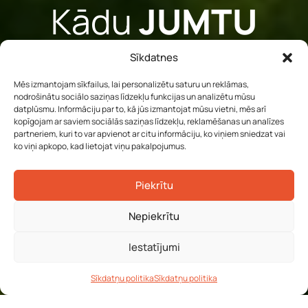
Kādu
JUMTU
izvēlēsies tu?
Sīkdatnes
Mēs izmantojam sīkfailus, lai personalizētu saturu un reklāmas,
nodrošinātu sociālo saziņas līdzekļu funkcijas un analizētu mūsu
Mēs par jumtu segumiem
datplūsmu. Informāciju par to, kā jūs izmantojat mūsu vietni, mēs arī
kopīgojam ar saviem sociālās saziņas līdzekļu, reklamēšanas un analīzes
un saistītajiem materiāliem
partneriem, kuri to var apvienot ar citu informāciju, ko viņiem sniedzat vai
zinām
VISU!
ko viņi apkopo, kad lietojat viņu pakalpojumus.
Piekrītu
30
Nepiekrītu
Iestatījumi
gadus kopā
ar
JUMS
Sīkdatņu politika
Sīkdatņu politika